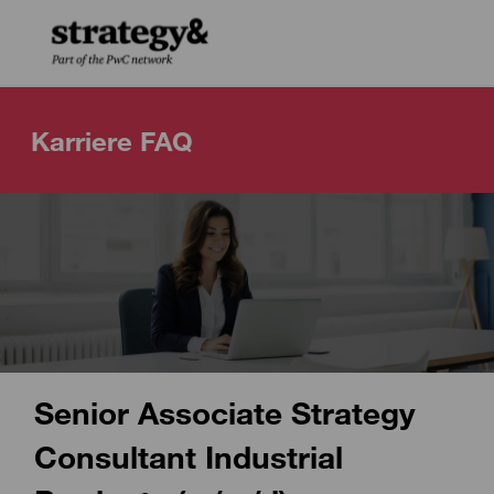
Skip to main content
Skip to main content
-
-
Karriere FAQ
Senior Associate Strategy
Consultant Industrial