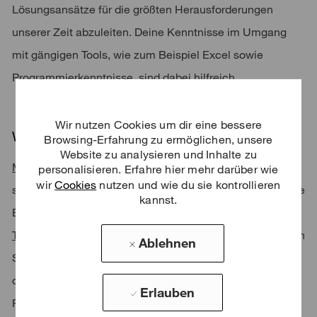
Lösungsansätze für die größten Herausforderungen
unserer Zeit abzuleiten. Deine Kenntnisse im Umgang
mit gängigen Tools, wie zum Beispiel Excel sowie
Programmierkenntnisse, sind dabei hilfreich.
Wir nutzen Cookies um dir eine bessere
Was wir dir bieten
Browsing-Erfahrung zu ermöglichen, unsere
Website zu analysieren und Inhalte zu
Mentoring:
Im Rahmen unseres Mentoring-Programms
personalisieren. Erfahre hier mehr darüber wie
wir
Cookies
nutzen und wie du sie kontrollieren
steht dir Mentor:innen für deine fachliche und persönliche
kannst.
Entwicklung zur Seite.
Trainings:
Für jedes Level deiner Karriere bieten wir dir ein
Ablehnen
Set an spezifischen Trainings an. Darüber hinaus kannst
du auf ein internationales Trainingsangebot aus dem
Erlauben
PwC-Netzwerk zurückgreifen.