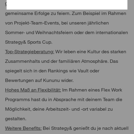
Offsite-Events:
Bei uns gibt es viele Gelegenheiten,
gemeinsame Erfolge zu feiern. Zum Beispiel im Rahmen
von Projekt-Team-Events, bei unseren jährlichen
Sommer- und Weihnachtsfeiern oder dem internationalen
Strategy& Sports Cup.
Top-Strategieberatung:
Wir leben eine Kultur des starken
Zusammenhalts und der familiären Atmosphäre. Das
spiegelt sich in den Rankings wie Vault oder
Bewertungen auf Kununu wider.
Hohes Maß an Flexibilität:
Im Rahmen eines Flex Work
Programms hast du in Absprache mit deinem Team die
Möglichkeit, deine Arbeitszeit- und -ort variabel zu
gestalten.
Weitere Benefits:
Bei Strategy& genießt du je nach aktuell