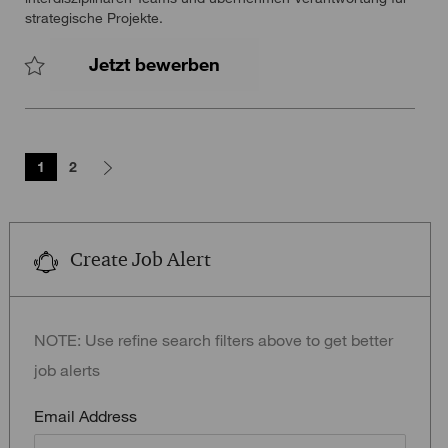
strategische Projekte.
Senior Associate Consultan
Jetzt bewerben
Speichern Senior Associate Consultant Tech in Financial Service
1
2
Create Job Alert
NOTE: Use refine search filters above to get better
job alerts
Required
Email Address