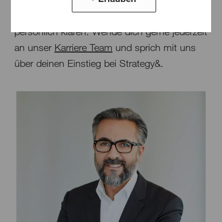
Manche Fragen lassen sich am besten
persönlich klären: Wende dich gerne jederzeit
an unser
Karriere Team
und sprich mit uns
über deinen Einstieg bei Strategy&.