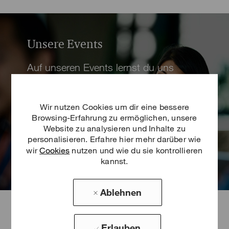
Unsere Events
Auf unseren Events lernst du uns
persönlich kennen und erfährst mehr
über deine Einstiegsmöglichkeiten bei
Wir nutzen Cookies um dir eine bessere
Strategy& - egal ob vor Ort oder virtuell.
Browsing-Erfahrung zu ermöglichen, unsere
Website zu analysieren und Inhalte zu
personalisieren. Erfahre hier mehr darüber wie
wir
Cookies
nutzen und wie du sie kontrollieren
Zu den Events
kannst.
Ablehnen
So erreichst du uns
Erlauben