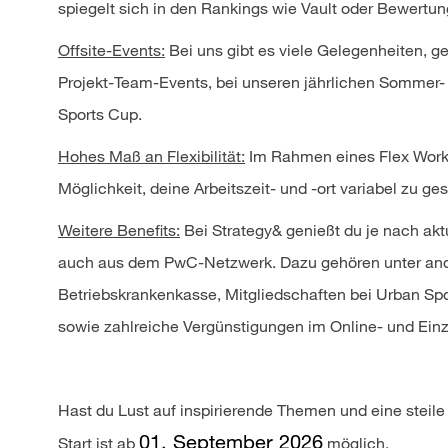
spiegelt sich in den Rankings wie Vault oder Bewertu
Offsite-Events:
Bei uns gibt es viele Gelegenheiten, 
Projekt-Team-Events, bei unseren jährlichen Sommer-
Sports Cup.
Hohes Maß an Flexibilität:
Im Rahmen eines Flex Work
Möglichkeit, deine Arbeitszeit- und -ort variabel zu ges
Weitere Benefits:
Bei Strategy& genießt du je nach akt
auch aus dem PwC-Netzwerk. Dazu gehören unter ande
Betriebskrankenkasse, Mitgliedschaften bei Urban Spor
sowie zahlreiche Vergünstigungen im Online- und Einz
Hast du Lust auf inspirierende Themen und eine steil
01. September 2026
Start ist ab
möglich.