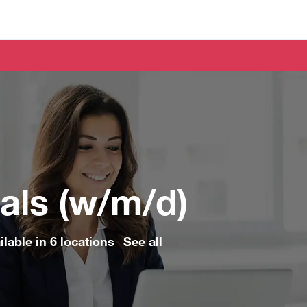
Skip to main content
Skip to main content
als (w/m/d)
ilable in 6 locations
See all