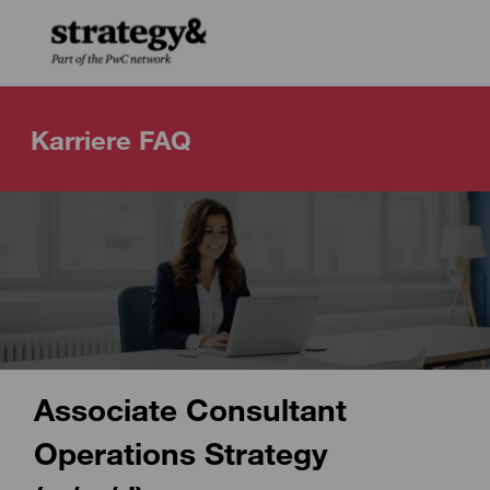
Skip to main content
Skip to main content
-
-
Karriere FAQ
Associate Consultant
Operations Strategy