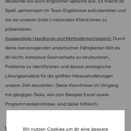
deutscher als auch englischer Sprache aus. Es macht dir
Spaß, gemeinsam im Team Ergebnisse aufzubereiten und
sie vor unseren (inter-) nationalen Klient:innen zu
präsentieren.
Ausgeprägte Handlungs und Methodenkompetenz:
Durch
deine hervorragenden analytischen Fähigkeiten fällt es
dir leicht, komplexe Sachverhalte zu strukturieren,
Probleme zu identifizieren und daraus strategische
Lösungsansätze für die größten Herausforderungen
unserer Zeit abzuleiten. Deine Kenntnisse im Umgang
mit gängigen Tools, wie zum Beispiel Excel sowie
Programmierkenntnisse, sind dabei hilfreich.
Was wir dir bieten
Wir nutzen Cookies um dir eine bessere